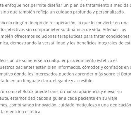
Este enfoque nos permite diseñar un plan de tratamiento a medida
s sino que también refleja un cuidado profundo y personalizado.
 poco o ningún tiempo de recuperación, lo que lo convierte en una
dos efectivos sin comprometer su dinámica de vida. Además, los
 también ofrecemos soluciones terapéuticas para tratar condiciones
ica, demostrando la versatilidad y los beneficios integrales de est
decisión de someterse a cualquier procedimiento estético es
uestros pacientes estén bien informados, cómodos y confiados en 
ormativo donde los interesados pueden aprender más sobre el Boto
ado en un lenguaje claro, elegante y accesible.
ir cómo el Botox puede transformar su apariencia y elevar su
Ceuta, estamos dedicados a guiar a cada paciente en su viaje
ismos, combinando innovación, cuidado meticuloso y una dedicació
la medicina estética.